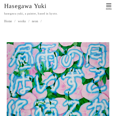
Hasegawa Yuki
hasegawa yuki, a painter, based in kyoto.
Home
works
neon