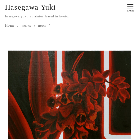
Hasegawa Yuki
hasegawa yuki, a painter, based in kyoto.
Home
works
neon